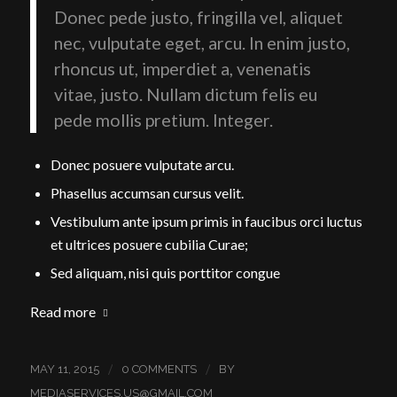
Donec pede justo, fringilla vel, aliquet
nec, vulputate eget, arcu. In enim justo,
rhoncus ut, imperdiet a, venenatis
vitae, justo. Nullam dictum felis eu
pede mollis pretium. Integer.
Donec posuere vulputate arcu.
Phasellus accumsan cursus velit.
Vestibulum ante ipsum primis in faucibus orci luctus
et ultrices posuere cubilia Curae;
Sed aliquam, nisi quis porttitor congue
Read more
/
/
MAY 11, 2015
0 COMMENTS
BY
MEDIASERVICES.US@GMAIL.COM